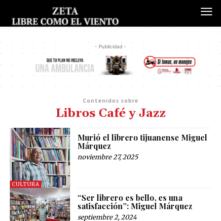
- Publicidad -
Contenidos sobre
Libros Café y Jazz
Murió el librero tijuanense Miguel
Márquez
noviembre 27, 2025
CULTURA
“Ser librero es bello, es una
satisfacción”: Miguel Márquez
septiembre 2, 2024