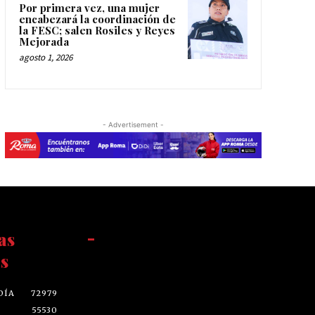
Por primera vez, una mujer
encabezará la coordinación de
la FESC; salen Rosiles y Reyes
Mejorada
agosto 1, 2026
- Advertisement -
as
-
s
DÍA
72979
55530