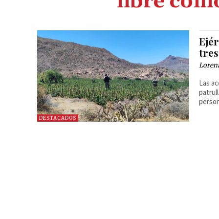
libre com
Ejé
tre
Loren
Las ac
patrul
persona
DESTACADOS