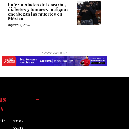
Enfermedades del corazón,
diabetes y tumores malignos
encabezan las muertes en
México
agosto 7, 2026
- Advertisement -
as
-
s
DÍA
73107
55639