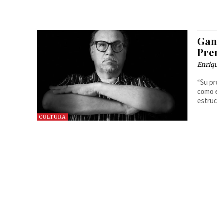
Gan
Pre
Enriq
“Su pr
como e
estruc
CULTURA