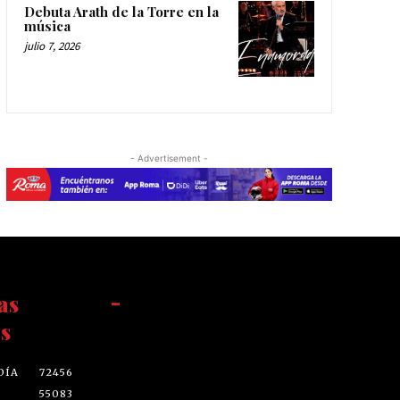
Debuta Arath de la Torre en la
música
julio 7, 2026
- Advertisement -
as
-
s
DÍA
72456
55083