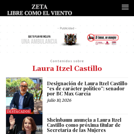
- Publicidad -
Contenidos sobre
Laura Itzel Castillo
Designación de Laura Itzel Castillo
“es de carácter político”: senador
por BC Max García
julio 10, 2026
DESTACADOS
Sheinbaum anuncia a Laura Itzel
Castillo como próxima titular de
Secretaría de las Mujeres