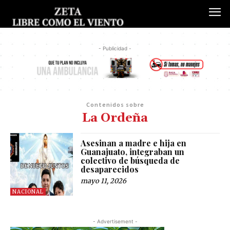
- Publicidad -
Contenidos sobre
La Ordeña
Asesinan a madre e hija en
Guanajuato, integraban un
colectivo de búsqueda de
desaparecidos
mayo 11, 2026
NACIONAL
- Advertisement -