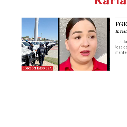
Karla
FGE
Invest
Las do
losa d
manten
EDICIÓN IMPRESA