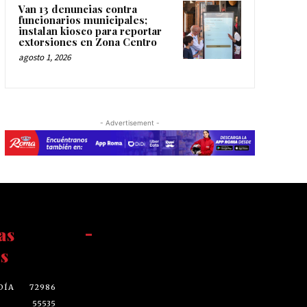
Van 13 denuncias contra
funcionarios municipales;
instalan kiosco para reportar
extorsiones en Zona Centro
agosto 1, 2026
- Advertisement -
as
-
s
DÍA
72986
55535