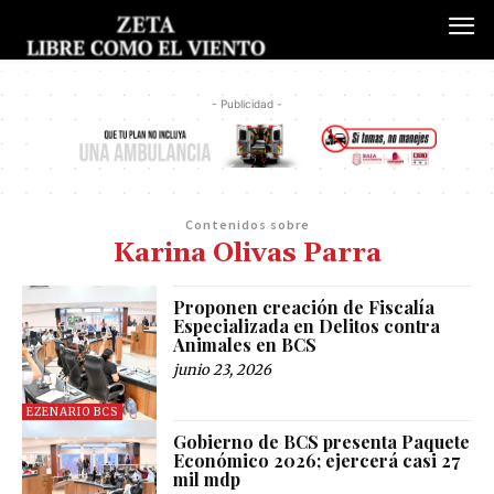
- Publicidad -
Contenidos sobre
Karina Olivas Parra
Proponen creación de Fiscalía
Especializada en Delitos contra
Animales en BCS
junio 23, 2026
EZENARIO BCS
Gobierno de BCS presenta Paquete
Económico 2026; ejercerá casi 27
mil mdp