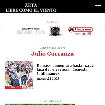
- Publicidad -
Contenidos sobre
Julio Carranza
Banxico aumentará hasta 11.25%
tasa de referencia: Encuesta
CitiBanamex
marzo 27, 2023
COLUMNAZ
- Advertisement -