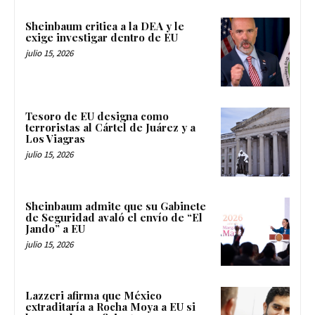
Sheinbaum critica a la DEA y le
exige investigar dentro de EU
julio 15, 2026
Tesoro de EU designa como
terroristas al Cártel de Juárez y a
Los Viagras
julio 15, 2026
Sheinbaum admite que su Gabinete
de Seguridad avaló el envío de “El
Jando” a EU
julio 15, 2026
Lazzeri afirma que México
extraditaría a Rocha Moya a EU si