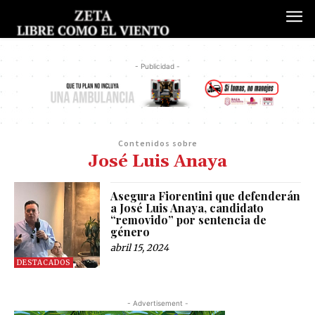
- Publicidad -
Contenidos sobre
José Luis Anaya
Asegura Fiorentini que defenderán
a José Luis Anaya, candidato
“removido” por sentencia de
género
abril 15, 2024
DESTACADOS
- Advertisement -