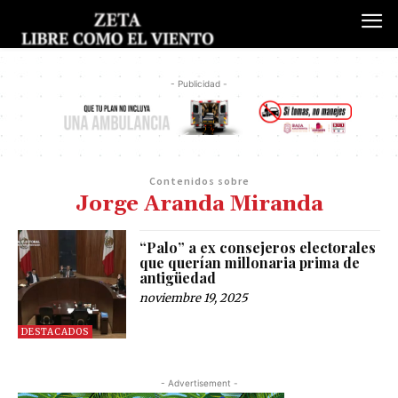
- Publicidad -
Contenidos sobre
Jorge Aranda Miranda
“Palo” a ex consejeros electorales
que querían millonaria prima de
antigüedad
noviembre 19, 2025
DESTACADOS
- Advertisement -