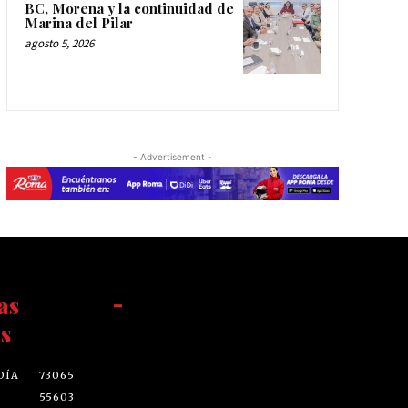
BC, Morena y la continuidad de
Marina del Pilar
agosto 5, 2026
- Advertisement -
as
-
s
DÍA
73065
55603