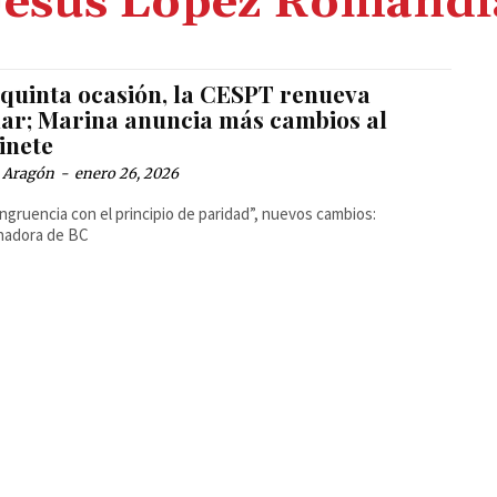
Jesús López Romandí
 quinta ocasión, la CESPT renueva
ular; Marina anuncia más cambios al
inete
a Aragón
-
enero 26, 2026
ngruencia con el principio de paridad”, nuevos cambios:
nadora de BC