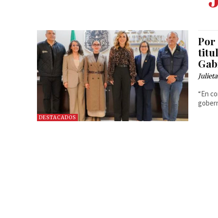
Por
tit
Gab
Juliet
“En co
gober
DESTACADOS