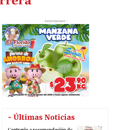
rrera
- Advertisement -
- Últimas Noticias
Contrario a recomendación de