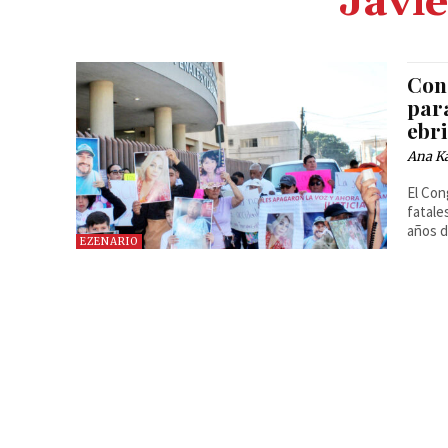
Javi
Con
par
ebr
Ana Ka
El Con
fatale
años d
EZENARIO