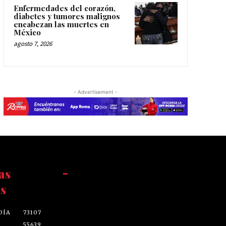
Enfermedades del corazón,
diabetes y tumores malignos
encabezan las muertes en
México
agosto 7, 2026
- Advertisement -
as
-
s
DÍA
73107
55639