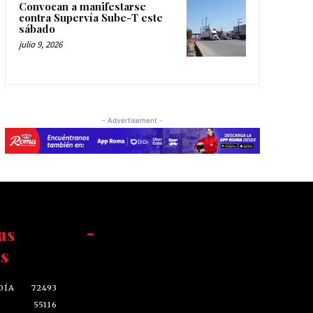
Convocan a manifestarse
contra Supervía Sube-T este
sábado
julio 9, 2026
- Advertisement -
as
-
s
DÍA
72493
55116