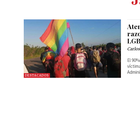
J
Aten
raz
LG
Carlos
El 90%
víctim
Admini
DESTACADOS