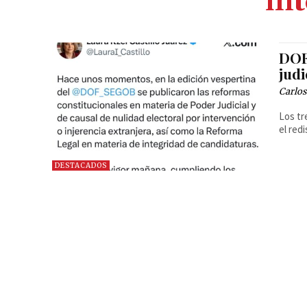
in
DOF
jud
Carlos
Los tr
el red
DESTACADOS