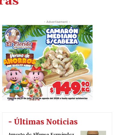
ras
- Advertisement -
- Últimas Noticias
Arresto de Alfonso Fernández