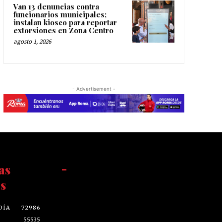
Van 13 denuncias contra
funcionarios municipales;
instalan kiosco para reportar
extorsiones en Zona Centro
agosto 1, 2026
- Advertisement -
as
-
s
DÍA
72986
55535