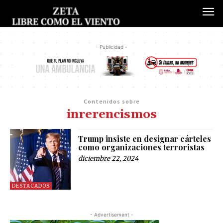
- Publicidad -
Contenidos sobre
inrerencismos
Trump insiste en designar cárteles
como organizaciones terroristas
diciembre 22, 2024
DESTACADOS
- Advertisement -