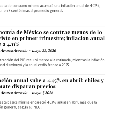
asta de consumo mínimo acumuló una inflación anual de 4.02%,
or en 8 centésimas al promedio general.
nomía de México se contrae menos de lo
isto en primer trimestre; inflación anual
 a 4.11%
 Álvarez Acevedo
-
mayo 22, 2026
tracción del PIB resultó menor a la estimada, mientras la inflación
nal disminuyó y la anual cedió frente a 2025.
ación anual sube a 4.45% en abril; chiles y
omate disparan precios
 Álvarez Acevedo
-
mayo 7, 2026
asta básica mínima encareció 4.63% anual en abril, más que la
ión general, según el INEGI.