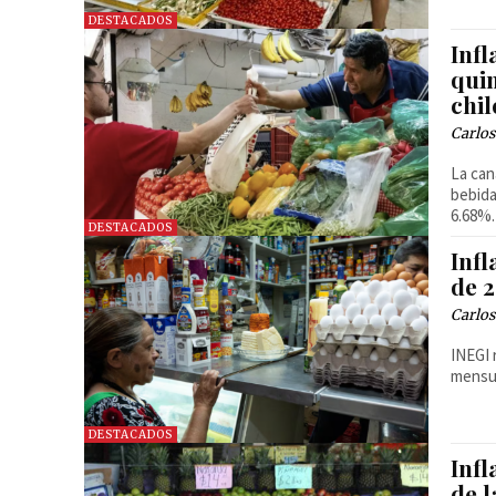
DESTACADOS
Infl
quin
chil
Carlos
La can
bebida
6.68%.
DESTACADOS
Infl
de 
Carlos
INEGI 
mensua
DESTACADOS
Infl
de 