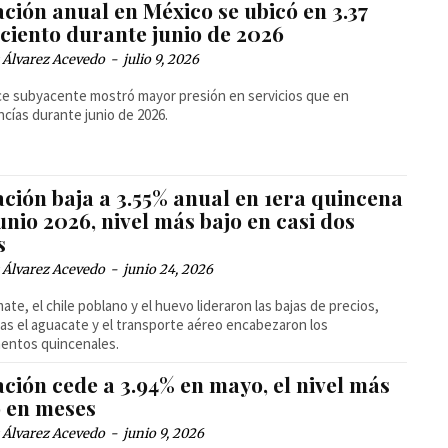
ación anual en México se ubicó en 3.37
 ciento durante junio de 2026
 Álvarez Acevedo
-
julio 9, 2026
ice subyacente mostró mayor presión en servicios que en
cías durante junio de 2026.
ación baja a 3.55% anual en 1era quincena
unio 2026, nivel más bajo en casi dos
s
 Álvarez Acevedo
-
junio 24, 2026
omate, el chile poblano y el huevo lideraron las bajas de precios,
as el aguacate y el transporte aéreo encabezaron los
entos quincenales.
ación cede a 3.94% en mayo, el nivel más
o en meses
 Álvarez Acevedo
-
junio 9, 2026