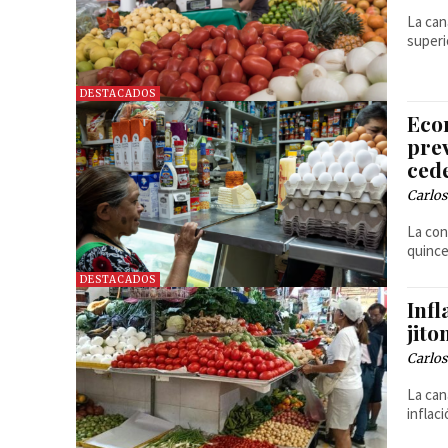
La can
superi
DESTACADOS
Eco
prev
cede
Carlos
La con
quince
DESTACADOS
Infl
jit
Carlos
La can
inflac