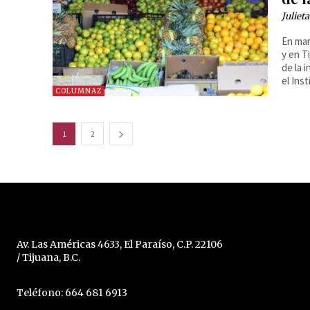
Juliet
En mar
y en T
de la 
el Ins
COLUMNAZ
1
2
Av. Las Américas 4633, El Paraíso, C.P. 22106
/ Tijuana, B.C.
Teléfono: 664 681 6913