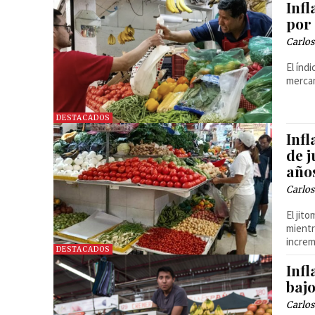
Infl
por
Carlos
El índ
mercan
DESTACADOS
Infl
de j
año
Carlos
El jit
mientr
increm
DESTACADOS
Infl
baj
Carlos