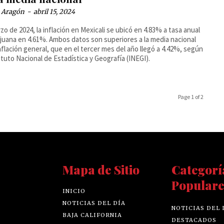
a Aragón
-
abril 15, 2024
zo de 2024, la inflación en Mexicali se ubicó en 4.83% a tasa anual
ijuana en 4.61%. Ambos datos son superiores a la media nacional
inflación general, que en el tercer mes del año llegó a 4.42%, según
tituto Nacional de Estadística y Geografía (INEGI).
Page 1 of 2
Mapa de Sitio
Categorí
Populare
INICIO
NOTICIAS DEL DÍA
NOTICIAS DEL 
BAJA CALIFORNIA
DESTACADOS