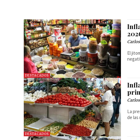
Infl
2026
Carlos
El jit
negati
DESTACADOS
Infl
pri
Carlos
La pre
de las
DESTACADOS