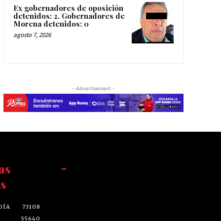
Ex gobernadores de oposición
detenidos: 2. Gobernadores de
Morena detenidos: 0
agosto 7, 2026
- Advertisement -
as
-
s
DÍA
73108
55640