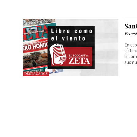
San
Ernest
En el 
víctim
la cor
sus n
DESTACADOS