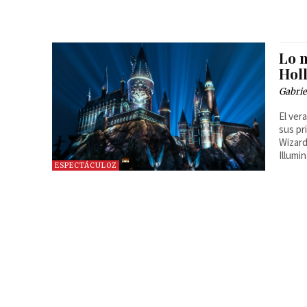
Lo 
Hol
Gabrie
El ver
sus pr
Wizard
Illumi
ESPECTÁCULOZ