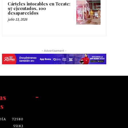
Cárteles intocables en Tecate:
97 ejecutados, 100
desaparecidos
julio 13, 2026
- Advertisement -
as
-
s
DÍA
72580
55182