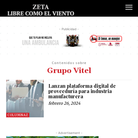
- Publicidad -
Contenidos sobre
Grupo Vitel
Lanzan plataforma digital de
proveeduría para industria
manufacturera
febrero 26, 2024
COLUMNAZ
- Advertisement -