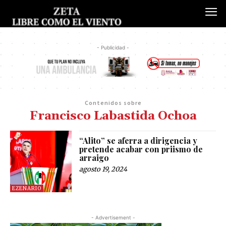
- Publicidad -
Contenidos sobre
Francisco Labastida Ochoa
“Alito” se aferra a dirigencia y
pretende acabar con priismo de
arraigo
agosto 19, 2024
EZENARIO
- Advertisement -