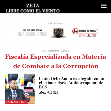
- Publicidad -
Contenidos sobre
Fiscalía Especializada en Materia
de Combate a la Corrupción
Lenin Ortiz Amao es elegido como
el primer fiscal Anticorrupción de
BCS
abril 4, 2023
EZENARIO BCS