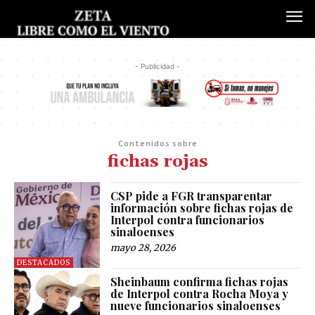
- Publicidad -
Contenidos sobre
fichas rojas
CSP pide a FGR transparentar
información sobre fichas rojas de
Interpol contra funcionarios
sinaloenses
mayo 28, 2026
DESTACADOS
Sheinbaum confirma fichas rojas
de Interpol contra Rocha Moya y
nueve funcionarios sinaloenses