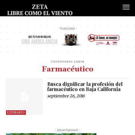
- Publicidad -
Contenidos sobre
Farmacéutico
Busca dignificar la profesión del
farmacéutico en Baja California
septiembre 26, 2016
EZENARIO
- Advertisement -