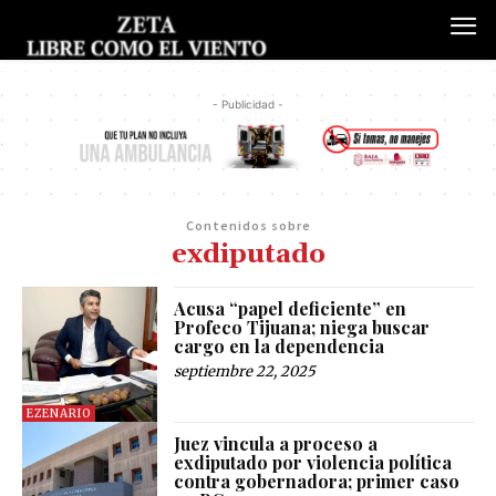
- Publicidad -
Contenidos sobre
exdiputado
Acusa “papel deficiente” en
Profeco Tijuana; niega buscar
cargo en la dependencia
septiembre 22, 2025
EZENARIO
Juez vincula a proceso a
exdiputado por violencia política
contra gobernadora; primer caso