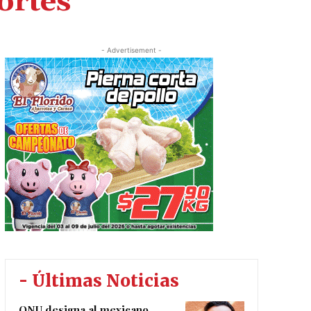
ortes
- Advertisement -
- Últimas Noticias
ONU designa al mexicano