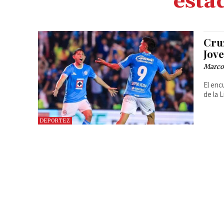
esta
Cruz
Jov
Marcos
El enc
de la 
DEPORTEZ