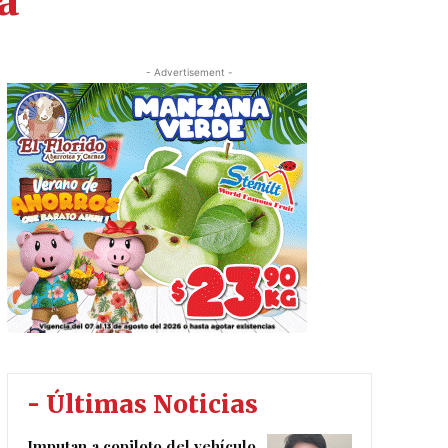
a
- Advertisement -
- Últimas Noticias
Imputan a copiloto del vehículo