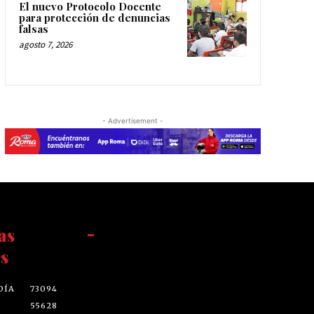
El nuevo Protocolo Docente
para protección de denuncias
falsas
agosto 7, 2026
- Advertisement -
as
-
s
DÍA
73094
55628