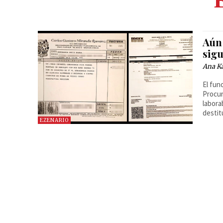
Aún
sig
Ana Ka
El fun
Procur
labora
destit
EZENARIO