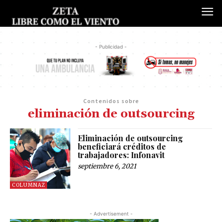
- Publicidad -
Contenidos sobre
eliminación de outsourcing
Eliminación de outsourcing
beneficiará créditos de
trabajadores: Infonavit
septiembre 6, 2021
COLUMNAZ
- Advertisement -