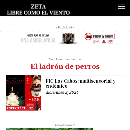
- Publicidad -
Contenidos sobre
El ladrón de perros
FIC Los Cabos: multisensorial y
endémico
diciembre 2, 2024
ESPECTÁCULOZ
- Advertisement -