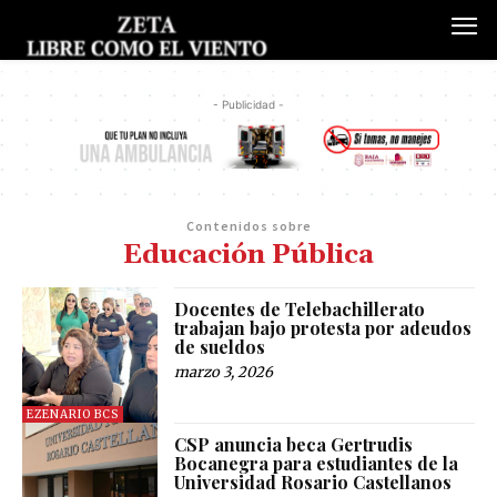
- Publicidad -
Contenidos sobre
Educación Pública
Docentes de Telebachillerato
trabajan bajo protesta por adeudos
de sueldos
marzo 3, 2026
EZENARIO BCS
CSP anuncia beca Gertrudis
Bocanegra para estudiantes de la
Universidad Rosario Castellanos