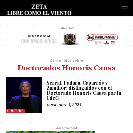
- Publicidad -
Contenidos sobre
Doctorados Honoris Causa
Serrat, Padura, Caparrós y
Zumthor: distinguidos con el
Doctorado Honoris Causa por la
UdeG
noviembre 5, 2025
CULTURA
- Advertisement -