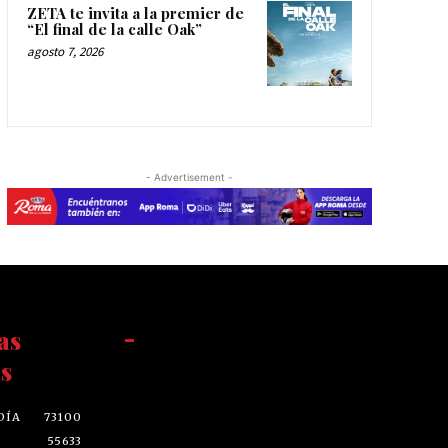
ZETA te invita a la premier de
“El final de la calle Oak”
agosto 7, 2026
- Advertisement -
as
-
s
DÍA
73100
55633