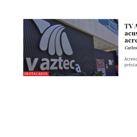
TV 
acu
acr
Carlos
Acreed
présta
DESTACADOS