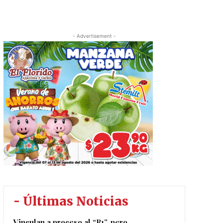
- Advertisement -
- Últimas Noticias
Vinculan a proceso al “R1”, pero