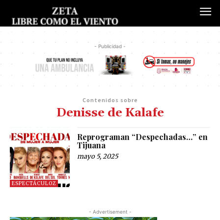
- Publicidad -
Contenidos sobre
Denisse de Kalafe
Reprograman “Despechadas…” en
Tijuana
mayo 5, 2025
ESPECTÁCULOZ
- Advertisement -