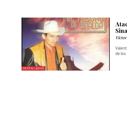
Atac
Sin
Víctor
Valent
de los
DESTACADOS