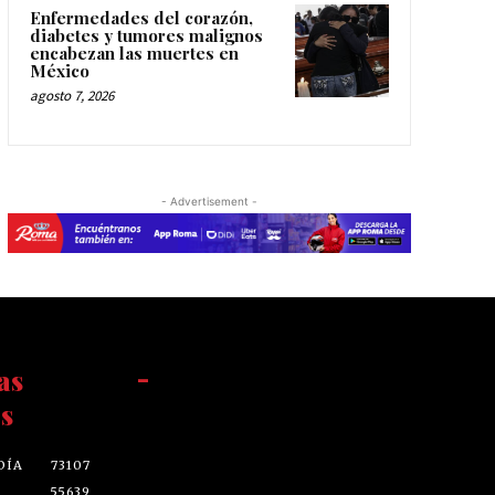
Enfermedades del corazón,
diabetes y tumores malignos
encabezan las muertes en
México
agosto 7, 2026
- Advertisement -
as
-
s
DÍA
73107
55639