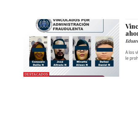
Vin
aho
Eduar
A los 
le pro
DESTACADOS