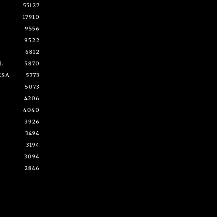
55127
17910
9556
9522
6812
L
5870
ESA
5773
5073
4206
4040
3926
3494
3194
3094
2846