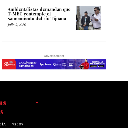
Ambientalistas demandan que
T-MEC contemple el
saneamiento del río Tijuana
julio 9, 2026
- Advertisement -
as
-
s
DÍA
72507