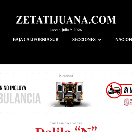
jueves, julio 9, 2026
BAJA CALIFORNIA SUR
SECCIONES
NACION
- Publicidad -
Contenidos sobre