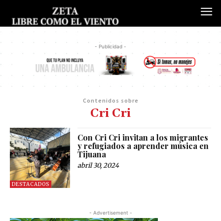
- Publicidad -
Contenidos sobre
Cri Cri
Con Cri Cri invitan a los migrantes
y refugiados a aprender música en
Tijuana
abril 30, 2024
DESTACADOS
- Advertisement -