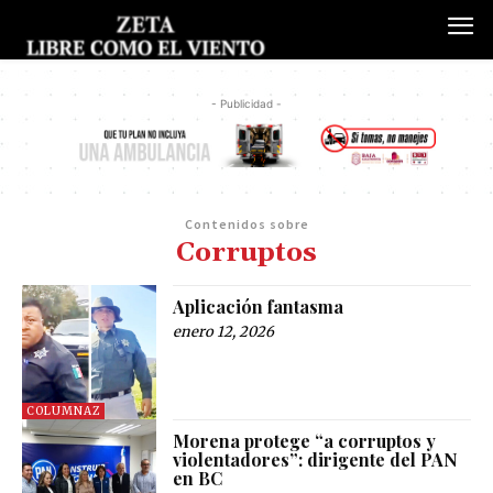
- Publicidad -
Contenidos sobre
Corruptos
Aplicación fantasma
enero 12, 2026
COLUMNAZ
Morena protege “a corruptos y
violentadores”: dirigente del PAN
en BC