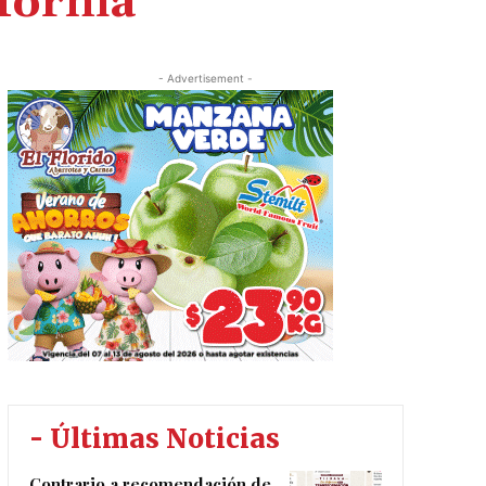
fornia
- Advertisement -
- Últimas Noticias
Contrario a recomendación de