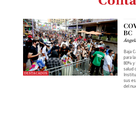
Conta
COV
BC
Ángel
Baja C
para l
80% y 
salud 
DESTACADOS
Instit
sus es
del nu