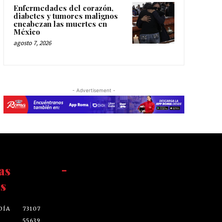
Enfermedades del corazón,
diabetes y tumores malignos
encabezan las muertes en
México
agosto 7, 2026
- Advertisement -
as
-
s
DÍA
73107
55639