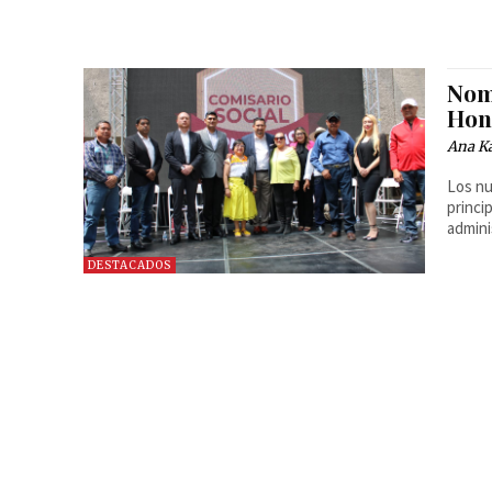
Nom
Hon
Ana Ka
Los nu
princi
admini
DESTACADOS