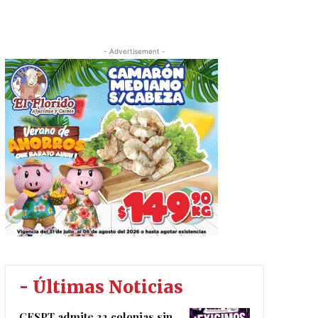
- Advertisement -
- Últimas Noticias
CESPT admite 32 colonias sin