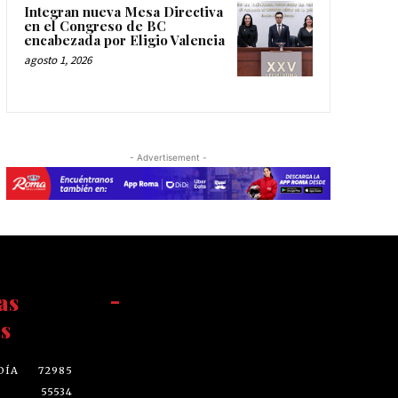
Integran nueva Mesa Directiva
en el Congreso de BC
encabezada por Eligio Valencia
agosto 1, 2026
- Advertisement -
as
-
s
DÍA
72985
55534