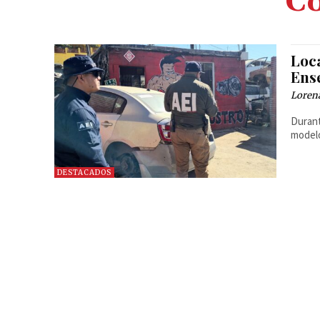
C
Loc
Ens
Loren
Durant
modelo
DESTACADOS