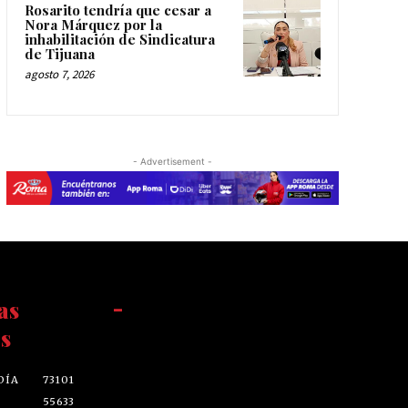
Rosarito tendría que cesar a
Nora Márquez por la
inhabilitación de Sindicatura
de Tijuana
agosto 7, 2026
- Advertisement -
as
-
s
DÍA
73101
55633