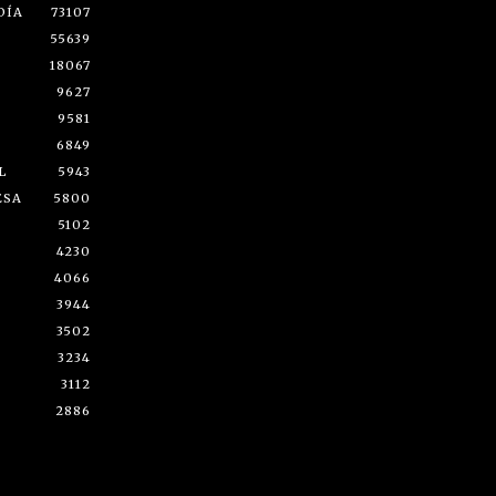
DÍA
73107
55639
18067
9627
9581
6849
L
5943
ESA
5800
5102
4230
4066
3944
3502
3234
3112
2886