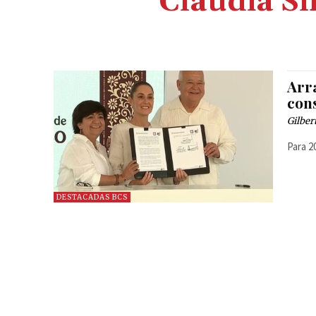
Claudia S
Arr
con
Gilber
Para 2
DESTACADAS BCS