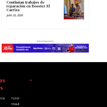
Continúan trabajos de
reparación en Booster El
Carrizo
julio 10, 2026
- Advertisement -
as
-
s
DÍA
72533
55148