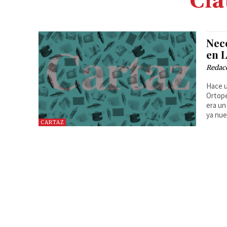
Cla
Nece
en 
Redac
Hace u
Ortope
era un
ya nue
CARTAZ