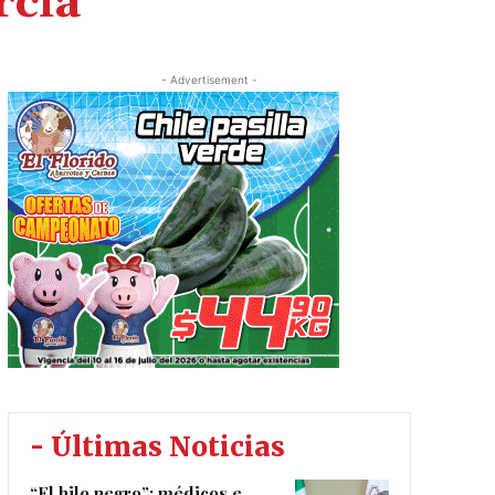
rcía
- Advertisement -
- Últimas Noticias
“El hilo negro”: médicos e