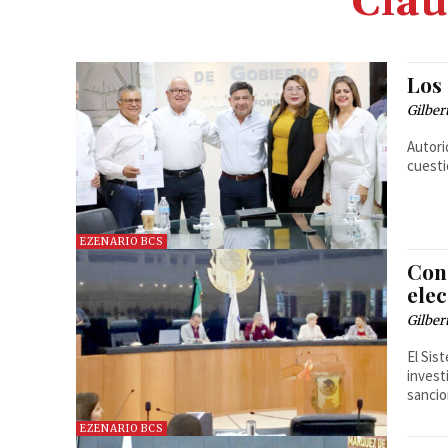
Clau
Los
Gilber
Autori
cuesti
EZENARIO BCS
Con
elec
Gilber
El Sis
invest
sancio
EZENARIO BCS