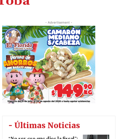
 Toba
- Advertisement -
- Últimas Noticias
“No soy eso que dice la fiscal”: