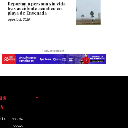
Reportan a persona sin vida
tras accidente acuático en
playa de Ensenada
agosto 2, 2026
- Advertisement -
as
-
s
DÍA
72996
55545