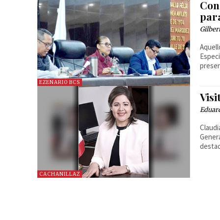
Con
para
Gilber
Aquell
Especi
presen
EZENARIO BCS
Vis
Eduard
Claudi
Genera
destac
CACHANILLAZ