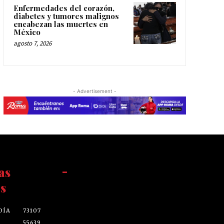
Enfermedades del corazón,
diabetes y tumores malignos
encabezan las muertes en
México
agosto 7, 2026
- Advertisement -
as
-
s
DÍA
73107
55639