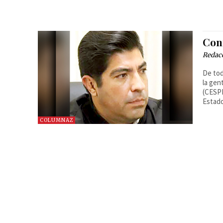
Conf
Redac
De tod
la gen
(CESPE
Estado
COLUMNAZ