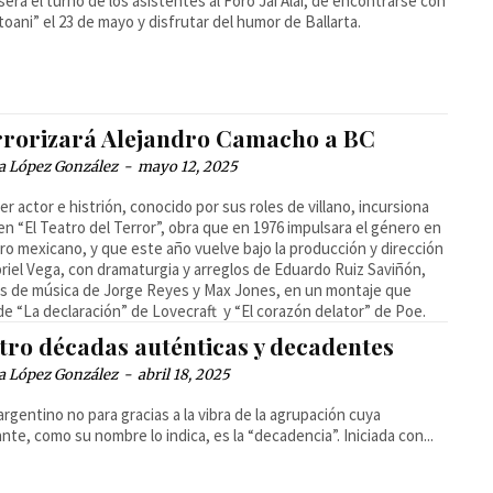
será el turno de los asistentes al Foro Jai Alai, de encontrarse con
atoani” el 23 de mayo y disfrutar del humor de Ballarta.
rrorizará Alejandro Camacho a BC
a López González
-
mayo 12, 2025
mer actor e histrión, conocido por sus roles de villano, incursiona
en “El Teatro del Terror”, obra que en 1976 impulsara el género en
tro mexicano, y que este año vuelve bajo la producción y dirección
riel Vega, con dramaturgia y arreglos de Eduardo Ruiz Saviñón,
 de música de Jorge Reyes y Max Jones, en un montaje que
de “La declaración” de Lovecraft y “El corazón delator” de Poe.
tro décadas auténticas y decadentes
a López González
-
abril 18, 2025
 argentino no para gracias a la vibra de la agrupación cuya
nte, como su nombre lo indica, es la “decadencia”. Iniciada con...