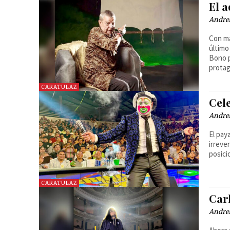
El 
Andre
Con má
último
Bono p
protag
CARATULAZ
Cel
Andre
El pay
irreve
posici
CARATULAZ
Carl
Andre