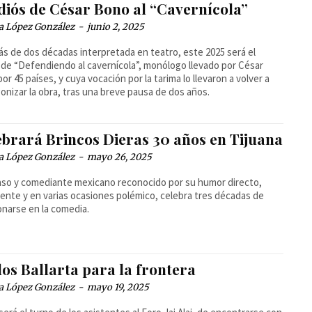
adiós de César Bono al “Cavernícola”
a López González
-
junio 2, 2025
s de dos décadas interpretada en teatro, este 2025 será el
 de “Defendiendo al cavernícola”, monólogo llevado por César
or 45 países, y cuya vocación por la tarima lo llevaron a volver a
onizar la obra, tras una breve pausa de dos años.
ebrará Brincos Dieras 30 años en Tijuana
a López González
-
mayo 26, 2025
aso y comediante mexicano reconocido por su humor directo,
rente y en varias ocasiones polémico, celebra tres décadas de
onarse en la comedia.
os Ballarta para la frontera
a López González
-
mayo 19, 2025