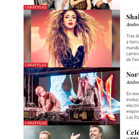
CARATULAZ
Sha
Andre
Tras d
a tier
mundia
carrer
de fan
CARATULAZ
Nor
Andre
En med
evoluc
electr
empren
Las Pu
CARATULAZ
Cel