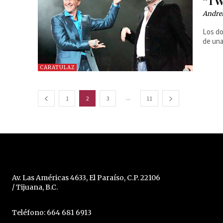
“TW
Andre
Los do
de una
CARATULAZ
...
1
2
3
11
Av. Las Américas 4633, El Paraíso, C.P. 22106
/ Tijuana, B.C.
Teléfono: 664 681 6913