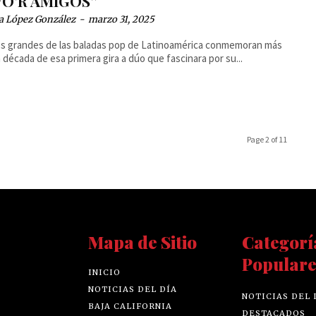
O’R AMIGOS”
a López González
-
marzo 31, 2025
s grandes de las baladas pop de Latinoamérica conmemoran más
 década de esa primera gira a dúo que fascinara por su...
Page 2 of 11
Mapa de Sitio
Categorí
Populare
INICIO
NOTICIAS DEL DÍA
NOTICIAS DEL 
BAJA CALIFORNIA
DESTACADOS