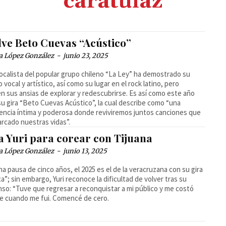
carátulaz
lve Beto Cuevas “Acústico”
a López González
-
junio 23, 2025
vocalista del popular grupo chileno “La Ley” ha demostrado su
o vocal y artístico, así como su lugar en el rock latino, pero
n sus ansias de explorar y redescubrirse. Es así como este año
su gira “Beto Cuevas Acústico”, la cual describe como “una
encia íntima y poderosa donde reviviremos juntos canciones que
rcado nuestras vidas”.
a Yuri para corear con Tijuana
a López González
-
junio 13, 2025
na pausa de cinco años, el 2025 es el de la veracruzana con su gira
ca”; sin embargo, Yuri reconoce la dificultad de volver tras su
so: “Tuve que regresar a reconquistar a mi público y me costó
e cuando me fui. Comencé de cero.