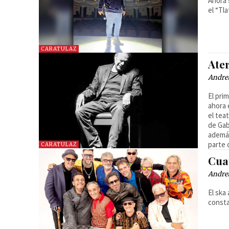
Ahora 
el “Tl
CARATULAZ
Ate
Andre
El pri
ahora 
el tea
de Gab
además
parte 
CARATULAZ
Cua
Andre
El ska
consta