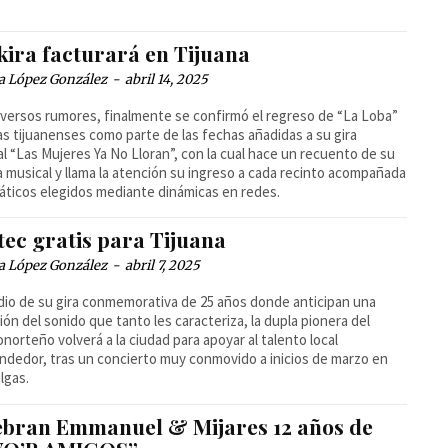
kira facturará en Tijuana
a López González
-
abril 14, 2025
iversos rumores, finalmente se confirmó el regreso de “La Loba”
ras tijuanenses como parte de las fechas añadidas a su gira
l “Las Mujeres Ya No Lloran”, con la cual hace un recuento de su
a musical y llama la atención su ingreso a cada recinto acompañada
áticos elegidos mediante dinámicas en redes.
tec gratis para Tijuana
a López González
-
abril 7, 2025
io de su gira conmemorativa de 25 años donde anticipan una
ión del sonido que tanto les caracteriza, la dupla pionera del
onorteño volverá a la ciudad para apoyar al talento local
dedor, tras un concierto muy conmovido a inicios de marzo en
lgas.
ebran Emmanuel & Mijares 12 años de