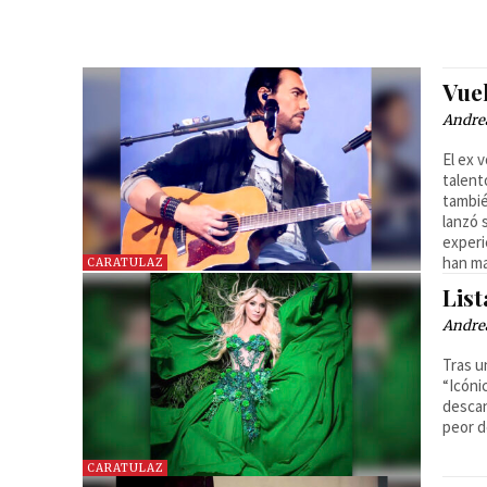
Vue
Andre
El ex 
talent
tambié
lanzó 
experi
han ma
CARATULAZ
List
Andre
Tras u
“Icóni
descan
peor d
CARATULAZ