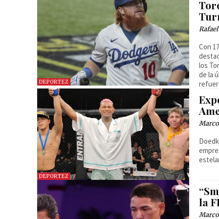
Toro
Tur
Rafael
Con 17
destac
los To
de la 
DEPORTEZ
refuer
Exp
Ame
Marcos
Doedk 
empres
estela
DEPORTEZ
“Sm
la F
Marcos