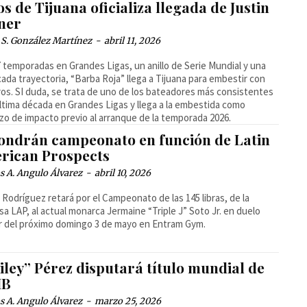
s de Tijuana oficializa llegada de Justin
ner
 S. González Martínez
-
abril 11, 2026
 temporadas en Grandes Ligas, un anillo de Serie Mundial y una
ada trayectoria, “Barba Roja” llega a Tijuana para embestir con
ros. SI duda, se trata de uno de los bateadores más consistentes
última década en Grandes Ligas y llega a la embestida como
zo de impacto previo al arranque de la temporada 2026.
ondrán campeonato en función de Latin
rican Prospects
 A. Angulo Álvarez
-
abril 10, 2026
Rodríguez retará por el Campeonato de las 145 libras, de la
a LAP, al actual monarca Jermaine “Triple J” Soto Jr. en duelo
r del próximo domingo 3 de mayo en Entram Gym.
iley” Pérez disputará título mundial de
IB
 A. Angulo Álvarez
-
marzo 25, 2026