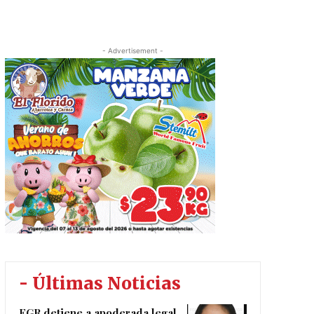
- Advertisement -
- Últimas Noticias
FGR detiene a apoderada legal