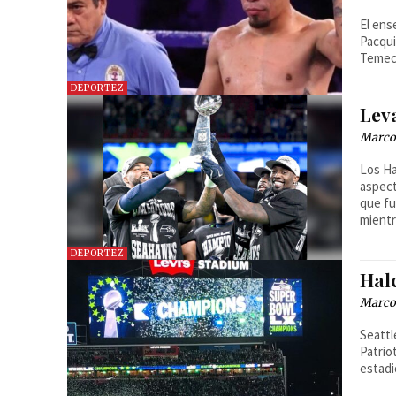
El ens
Pacqui
Temec
DEPORTEZ
Lev
Marcos
Los Ha
aspect
que fu
mientr
DEPORTEZ
Hal
Marcos
Seattl
Patrio
estadi