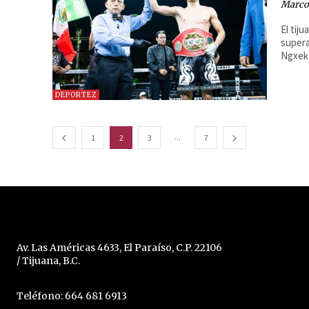
Marcos
El tij
supera
Ngxek
DEPORTEZ
...
1
2
3
7
Av. Las Américas 4633, El Paraíso, C.P. 22106
/ Tijuana, B.C.
Teléfono: 664 681 6913