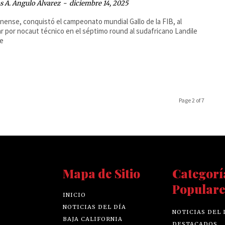
 A. Angulo Álvarez
-
diciembre 14, 2025
uanense, conquistó el campeonato mundial Gallo de la FIB, al
r por nocaut técnico en el séptimo round al sudafricano Landile
e
Page 2 of 7
Mapa de Sitio
Categorí
Populare
INICIO
NOTICIAS DEL DÍA
NOTICIAS DEL 
BAJA CALIFORNIA
DESTACADOS