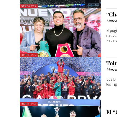
DEPORTEZ
“Ch
Marcos
El pug
nativo
Federa
DEPORTEZ
Tol
Marcos
Los Di
los Ti
DEPORTEZ
El 