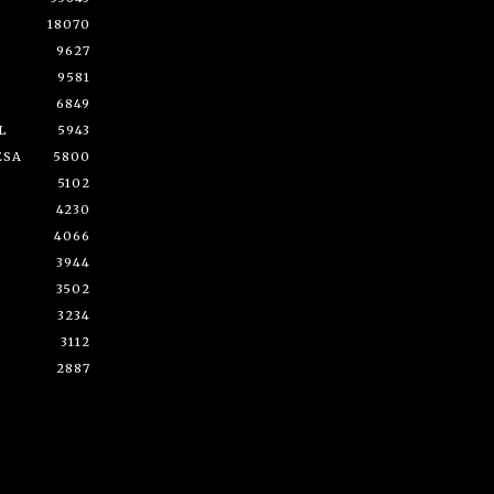
18070
9627
9581
6849
L
5943
ESA
5800
5102
4230
4066
3944
3502
3234
3112
2887