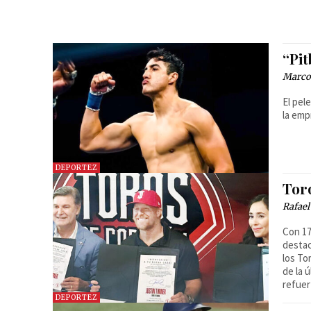
“Pit
Marcos
El pel
la em
DEPORTEZ
Tor
Rafael
Con 17
destac
los To
de la 
refuer
DEPORTEZ