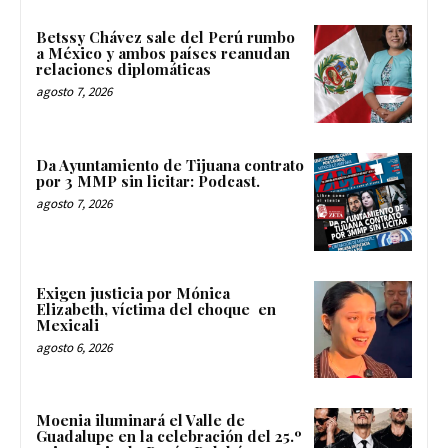
Betssy Chávez sale del Perú rumbo
a México y ambos países reanudan
relaciones diplomáticas
agosto 7, 2026
Da Ayuntamiento de Tijuana contrato
por 3 MMP sin licitar: Podcast.
agosto 7, 2026
Exigen justicia por Mónica
Elizabeth, víctima del choque en
Mexicali
agosto 6, 2026
Moenia iluminará el Valle de
Guadalupe en la celebración del 25.º