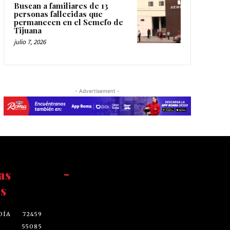
Buscan a familiares de 13
personas fallecidas que
permanecen en el Semefo de
Tijuana
julio 7, 2026
- Advertisement -
as
-
s
DÍA
72459
55085