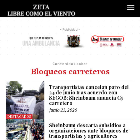
- Publicidad -
Contenidos sobre
Bloqueos carreteros
Transportistas cancelan paro del
24 de junio tras acuerdo con
SEGOB; Sheinbaum anuncia C5
carretero
junio 23, 2026
DESTACADOS
Sheinbaum descarta subsidios a
organizaciones ante bloqueos de
transportistas y agricultores