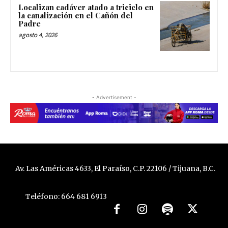
Localizan cadáver atado a triciclo en
la canalización en el Cañón del
Padre
agosto 4, 2026
- Advertisement -
Av. Las Américas 4633, El Paraíso, C.P. 22106 / Tijuana, B.C.
Teléfono: 664 681 6913